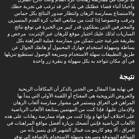
وأحيانا أثناء قضاء عطلتك في بلد آخر قد ترغب في تجربة حظك
والاستمتاع بممارسة الرهان وانتظار صدور النتائج بكل حماس
وترقب وخصوصا إذا كنت من متابعي العاب كرة القدم المتميزين
والمحترفين الذين يمتلكون قدر كبير من الخبرة في توقع نتائج
المباريات لذلك عليك اختيار موقع للرهان عبر الإنترنت مرخص و
بطريقة شرعية حتى تتمكن من ممارسة عملية المراهنة بكل
بساطة وسهولة استخدام جهازك المحمول أو هاتفك الجوال عن
طريق التطبيقات سهلة الاستخدام وسريعة الوصول تستطيع تنزيلها
في أي مكان تتواجد به بكل سهولة و بنقرة زر واحدة
نتيجة
‏ في نهاية هذا المقال من الجدير بالذكر أن المكافآت الربحية
والعروض الترويجية هي المفتاح أو اللقمة الأولى التي يبدأ بها
المراهن في العراق ويستمر في مشوار ممارسة ألعاب الرهان
والإدمان عليها، فإذا كنت من المهتمين بمتابعة الألعاب الرياضية
على اختلاف أنواعها و وإذا كنت من هواة ممارسة رهانات على هذه
الألعاب الرياضية فإنني أنصحك بزيارة أفضل
مواقع المراهنات في
العراق
، ألا وهو كازينو بت فينال الشهير الذي يتميز بأنه من
المواقع الموثوقة وسريعة وسهلة الاستخدام بالإضافة إلى توفر