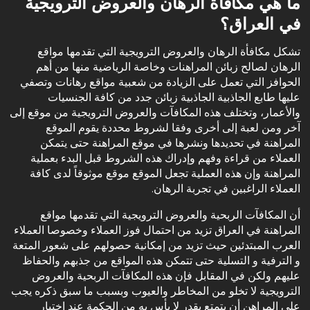
‏ما هي مكافأة الرهان والعروض الترويجية
في العراق؟
‏تشكل مكافأة الرهان والعروض الترويجية التي تقدمها مواقع
الرهان لصالح زبائن المراهنات وخاصة الرياضية منها من أهم
الحوافز التي تعمل على الزيادة من شعبية مواقع رهانات وتصفي
عليها طابع الجاذبية الجاذبية زبائن جدد من كافة الجنسيات
والأعمار، وتختلف هذه المكافآت والعروض الترويجية من موقع إلى
آخر ومن لعبة إلى أخرى وفقا لشروط محددة يقوم الموقع
المراهنة في تحديدها ونشرها في موقع المراهنة حتى يتمكن
العملاء من قراءة وفهم وإدراك هذه الشروط قبل البدء بعملية
المراهنة وإن هذه العملية تجعل الموقع موقع موثوقاً لدى كافة
العملاء الراغبين في تجربة الرهان.
‏أن المكافآت الربحية والعروض الترويجية التي تقدمها مواقع
المراهنة في العراق تزيد من احتمال فوز العملاء وخصوصا العملاء
العرب المبتدئين حيث تزيد من إمكانية حصولهم على شعور المتعة
و الترفية و التسلية حتى تتمكن هذه المواقع من جذبهم والحفاظ
عليهم ولكن في المقابل فإن هذه المكافآت الربحية والعروض
الترويجية لا تخلو من المخاطر والعيوب وبسبب ما سبق ذكره يجب
على المراهن أن يتمتع بقدر لا بأس به من الحكمة عند اختيار