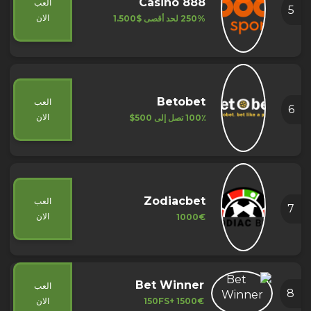
888 Casino
العب
5
الان
250% لحد أقصى
$1.500
Betobet
العب
6
الان
100٪ تصل إلى 500$
Zodiacbet
العب
7
الان
1000€
Bet Winner
العب
8
1500€ +150FS
الان