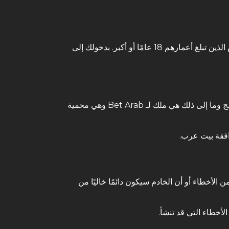
بصفتنا موقع ويب تابع لكازينو ومواقع مراهنة على الإنترنت ، فإن خدماتنا تستهدف فقط الأشخاص الذين تبلغ أعمارهم 18 عامًا أو أكبر. بدخولك إلى
جميع المحتويات الموجودة على الموقع مثل الصور والنصوص والشعارات والبرامج وما إلى ذلك هي ملك لـ Bet Arab وهي محمية
افقة بيت عرب.
 من الأخطاء أو أن الخادم سيكون دائمًا خاليًا من
لأخطاء التي قد تنشأ.