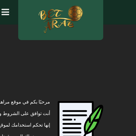
مرحبًا بكم في
موقع مراه
أنت توافق على الشروط وال
إنها تحكم استخدامك لموقع Betarab.com بما في ذلك جميع محتوياته وخدماته التي قد يق