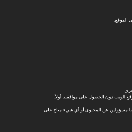
 الموقع.
خرى
ع الويب دون الحصول على موافقتنا أولاً.
بط لمواقع طرف ثالث أو موارد ليست مملوكة أو مسيطر عليها من قبل Bet Arab. نحن لسنا مسؤولين عن المحتوى أو أي شيء متاح على