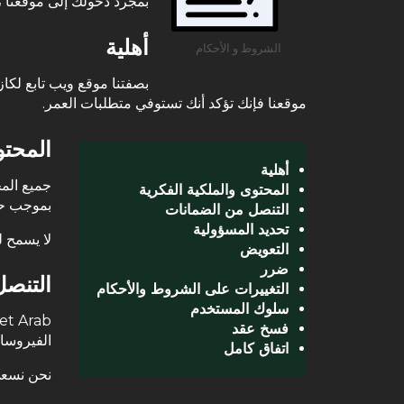
بمجرد دخولك إلى موقعنا ،
أهلية
الشروط و الأحكام
موقعنا فإنك تؤكد أنك تستوفي متطلبات العمر.
المحتو
أهلية
المحتوى والملكية الفكرية
بموجب حق
التنصل من الضمانات
تحديد المسؤولية
لا يسمح 
التعويض
ضرر
التنص
التغييرات على الشروط والأحكام
سلوك المستخدم
فسخ عقد
الفيروسا
اتفاق كامل
نحن نسعى 