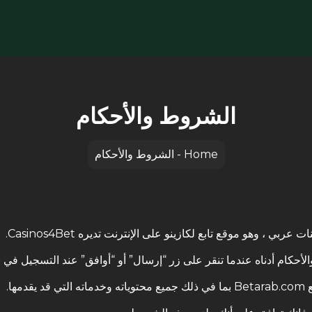
الشروط والأحكام
Home
-
الشروط والأحكام
نات عربي
، وهو موقع تابع لكازينو على الإنترنت تديره Casinos4Bet.
أحكام أدناه عندما تنقر على زر “إرسال” أو “أوافق” عند التسجيل في
دمها.